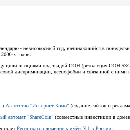
лендарю - невисокосный год, начинающийся в понедельник
 2000-х годов.
 цивилизациями под эгидой ООН (резолюция ООН 53/22
асовой дискриминации, ксенофобии и связанной с ними 
ь в
Агентство "Интернет Коми"
(содание сайтов и реклама
ый автомат "ShareCoin"
(совместные инвестиции в домен
ествлет
Регистратор доменных имён №1 в России
.